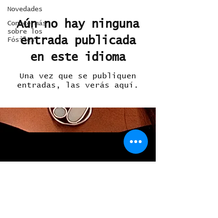
Novedades
Aún no hay ninguna
Conoce más
sobre los
entrada publicada
Fósiles
en este idioma
Una vez que se publiquen
entradas, las verás aquí.