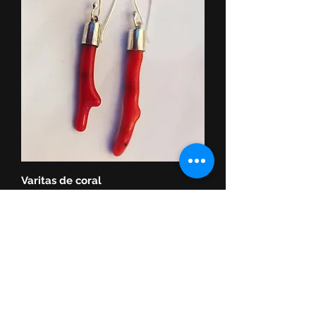
Varitas de coral
Precio
1200,00 UYU