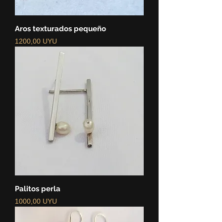
Aros texturados pequeño
Precio
1200,00 UYU
Palitos perla
Precio
1000,00 UYU