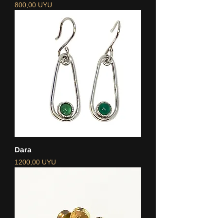
Precio
800,00 UYU
Dara
Precio
1200,00 UYU