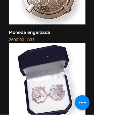
Moneda engarzada
Precio
2600,00 UYU
Gemelos personalizados