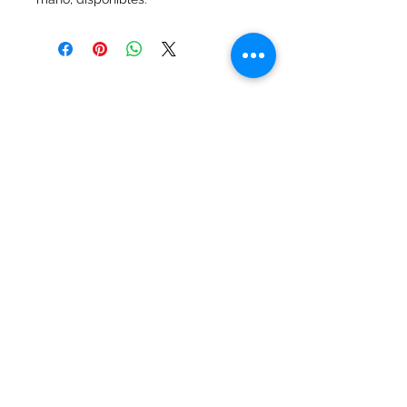
www.adriwhitejoyas.com

#coral #coralnatural 
#caravanascoral

#joyasdeplata #joyasdediseño 
#adriwhite #adriwhitejoyas 
MALVIN, Montevideo, Uruguay
adriwhitejoyas@gmail.com