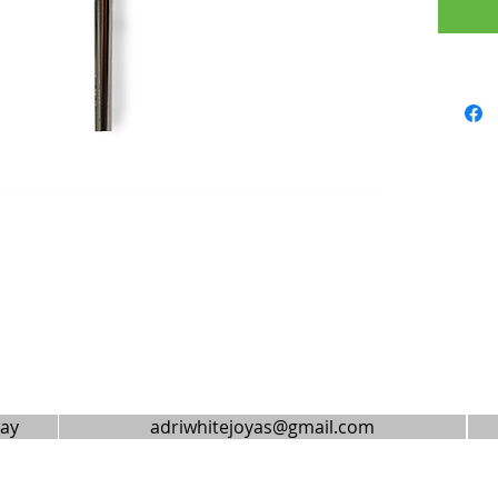
uay
adriwhitejoyas@gmail.com