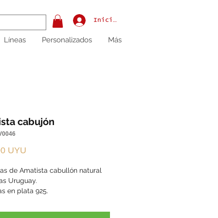
Iniciar sesión
Líneas
Personalizados
Más
sta cabujón
V0046
Precio
00 UYU
as de Amatista cabullón natural
gas Uruguay.
s en plata 925.