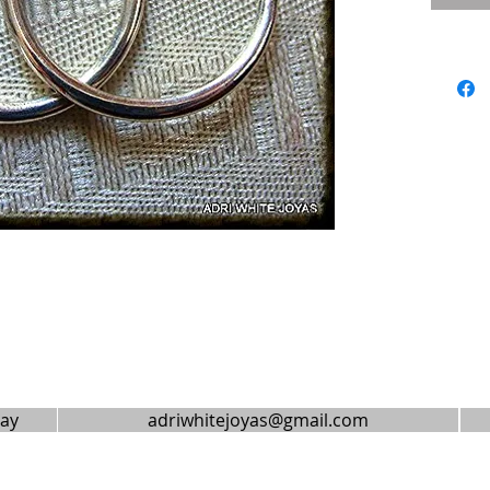
uay
adriwhitejoyas@gmail.com