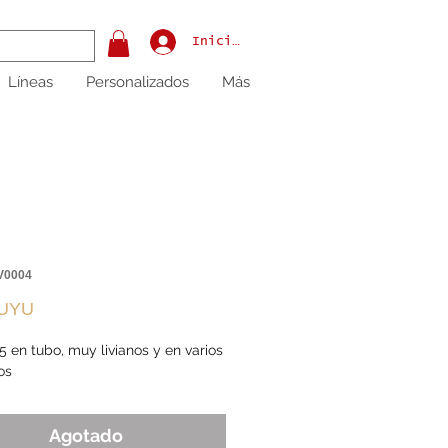
Iniciar sesión
Líneas
Personalizados
Más
V0004
Precio
 UYU
5 en tubo, muy livianos y en varios 
os
Agotado