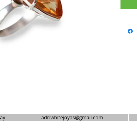
uay
adriwhitejoyas@gmail.com