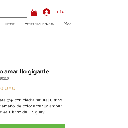
Iniciar sesión
Líneas
Personalizados
Más
no amarillo gigante
N0110
Precio
00 UYU
lata 925 con piedra natural Citrino
 tamaño, de color amarillo ambar,
avet. Citrino de Uruguay
a mano
 16.5