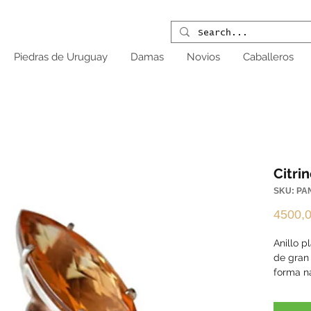
Piedras de Uruguay
Damas
Novios
Caballeros
Citri
SKU: PA
4500,
Anillo p
de gran
forma n
Hecho 
Talle Nº