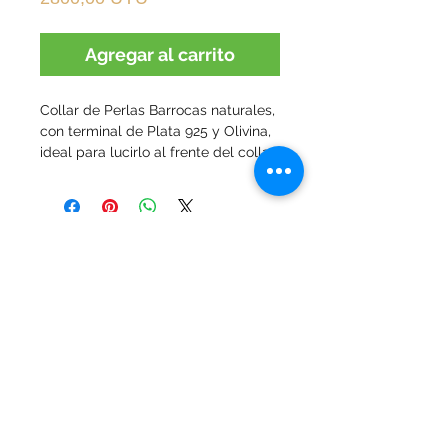
Agregar al carrito
Collar de Perlas Barrocas naturales,
con terminal de Plata 925 y Olivina,
ideal para lucirlo al frente del collar.
Tenemos varios tamaños de perlas
barrocas y colores.
Se puede eleguir el terminal que lo
acompañe y personalizar tu collar.
Infaltable en todos para todos los
momentos y con toda la vertimenta,
formal e informal.