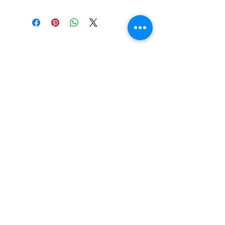
es de 5 mm de ancho.
MALVIN, Montevideo, Uruguay
adriwhitejoyas@gmail.com