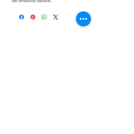
de Amatista natural.
MALVIN, Montevideo, Uruguay
adriwhitejoyas@gmail.com