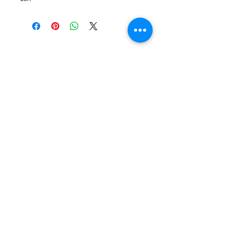
Los anchos de la combinación se 
pueden modificar de acuerdo a tu 
gusto.
MALVIN, Montevideo, Uruguay
adriwhitejoyas@gmail.com